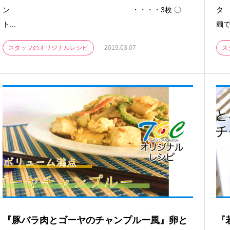
ン ・・・・3枚 〇
ト...
麺で）
スタッフのオリジナルレシピ
2019.03.07
ス
『豚バラ肉とゴーヤのチャンプルー風』卵と
『