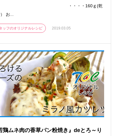
タ ・・・・160ｇ(乾
 お...
タッフのオリジナルレシピ
2019.03.05
若鶏ムネ肉の香草パン粉焼き』deとろ～り