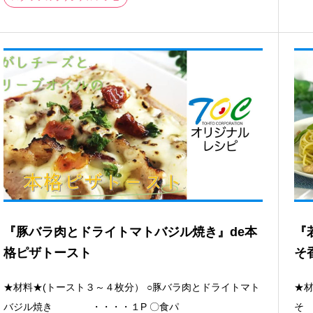
『豚バラ肉とドライトマトバジル焼き』de本
『
格ピザトースト
そ
★材料★(トースト３～４枚分） ○豚バラ肉とドライトマト
★材
バジル焼き ・・・・１P 〇食パ
そ