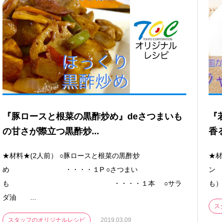
『豚ロースと根菜の黒酢炒め』deさつまいも
『
の甘さが際立つ黒酢炒...
香
★材料★(2人前） ○豚ロースと根菜の黒酢炒
★材
め ・・・・１P ○さつまい
ン
も ・・・・１本 ○サラ
も
ダ油 ...
ス
スタッフのオリジナルレシピ
2019.03.09