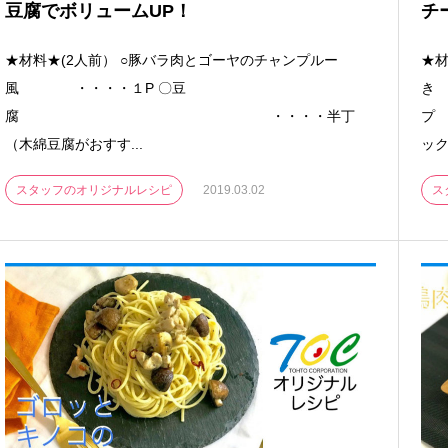
豆腐でボリュームUP！
チ
★材料★(2人前） ○豚バラ肉とゴーヤのチャンプルー
★材
風 ・・・・１P 〇豆
き
腐 ・・・・半丁
（木綿豆腐がおすす...
ック
スタッフのオリジナルレシピ
2019.03.02
ス