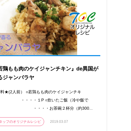
若鶏もも肉のケイジャンチキン』de異国が
るジャンバラヤ
料★(2人前） ○若鶏もも肉のケイジャンチキ
 ・・・・１P ○炊いたご飯（冷や飯で
） ・・・・お茶碗２杯分（約300...
タッフのオリジナルレシピ
2019.03.07