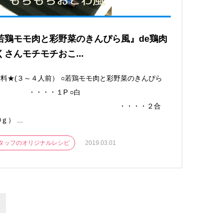
若鶏モモ肉と彩野菜のきんぴら風』de鶏肉
くさんモチモチおこ...
料★(３～４人前） ○若鶏モモ肉と彩野菜のきんぴら
 ・・・・１P ○白
米 ・・・・２合
0ｇ） ...
タッフのオリジナルレシピ
2019.03.01