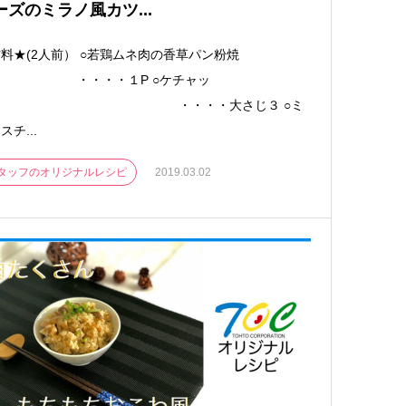
ーズのミラノ風カツ...
料★(2人前） ○若鶏ムネ肉の香草パン粉焼
 ・・・・１P ○ケチャッ
プ ・・・・大さじ３ ○ミ
スチ...
タッフのオリジナルレシピ
2019.03.02