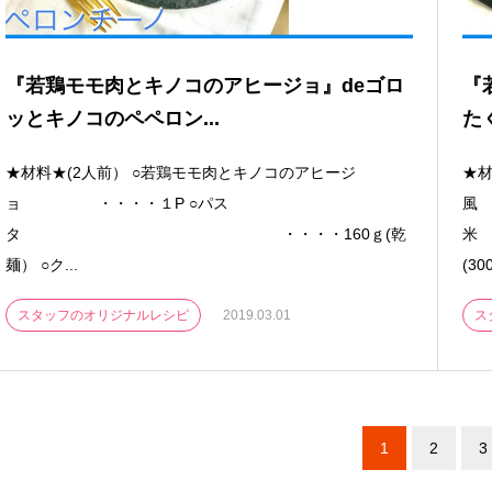
『若鶏モモ肉とキノコのアヒージョ』deゴロ
『
ッとキノコのペペロン...
た
★材料★(2人前） ○若鶏モモ肉とキノコのアヒージ
★材
ョ ・・・・１P ○パス
風
タ ・・・・160ｇ(乾
麺） ○ク...
(30
スタッフのオリジナルレシピ
2019.03.01
ス
1
2
3