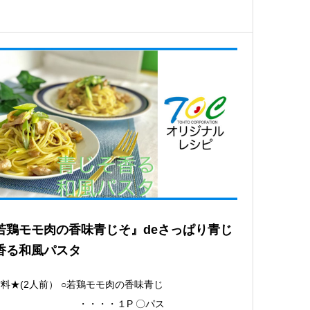
若鶏モモ肉の香味青じそ』deさっぱり青じ
香る和風パスタ
料★(2人前） ○若鶏モモ肉の香味青じ
 ・・・・１P 〇パス