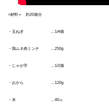
=材料＝ 約20個分
・玉ねぎ …1/4個
・鶏ムネ肉ミンチ …250g
・じゃが芋 …1/2個
・おから …120g
・水 …40㏄