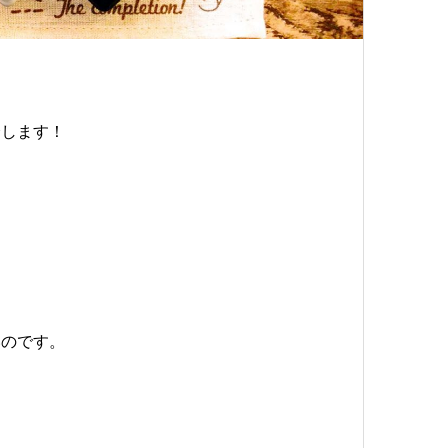
介します！
！
いのです。