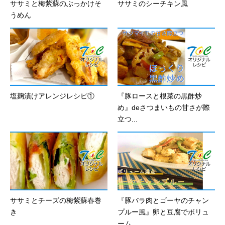
ササミと梅紫蘇のぶっかけそ
ササミのシーチキン風
うめん
塩麹漬けアレンジレシピ①
『豚ロースと根菜の黒酢炒
め』deさつまいもの甘さが際
立つ...
ササミとチーズの梅紫蘇春巻
『豚バラ肉とゴーヤのチャン
き
プルー風』卵と豆腐でボリュ
ーム...