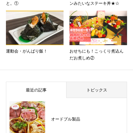
と。①
ンみたいなステーキ丼★☆
運動会・がんばり飯！
おせちにも！こっくり煮込ん
だお煮しめ②
最近の記事
トピックス
オードブル製品